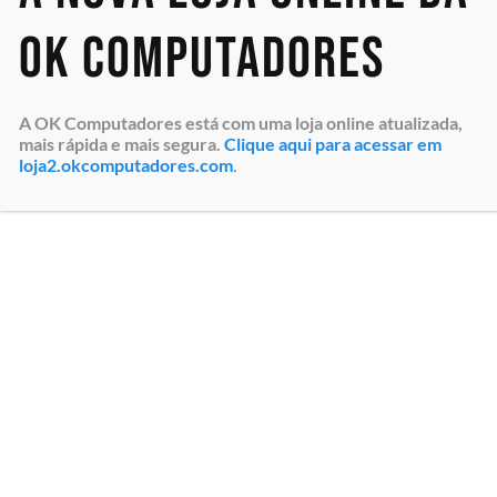
Brasil
MT/s DIMMs) compatível
com Servidores Dell
OK Computadores
PowerEdge R...
A OK Computadores está com uma loja online atualizada,
mais rápida e mais segura.
Clique aqui para acessar em
loja2.okcomputadores.com
.
Disco Rígido HD HPE de 12TB
Módulo de Memória RAM
(R0Q61A) SAS, Rotação 7.2K
Dell EMC de 32GB
RPM, LFF 3.5″, Garantia da
(AC830717) 2Rx8 DDR5
12 HPE do Brasil
RDIMM 5600 MT/s,
compatível com diversos
modelos de Servidores