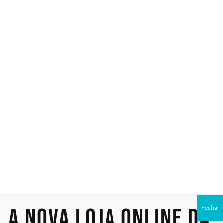
Unidade de Armazenamento
Unidade de Armazenamento
SSD Dell 960GB (345-BGSQ)
SSD HPE de 960GB (P47808-
SATA MU, 2.5″, Garantia de
B21) SATA RI, LFF 3.5″,
12 meses da Dell do Brasil
Garantia de 36 meses da
HPE do Brasil
Unidade de Armazenamento
Módulo de Memória RAM
SSD HPE de 960GB (R0Q46A)
Dell 32GB (AC239378) 2Rx8
A nova loja online da
Fechar
SATA RI, 12 G, SFF 2.5″, Hot
DDR5 RDIMM 4800 MT/s
Plug, Garantia da HPE do
(incompatível com 5600