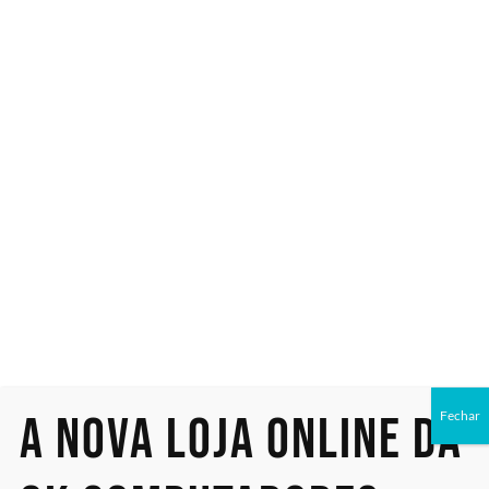
tempo real, integre ao seu CRM/ERP e escale picos como
Black Friday com segurança e implantação rápida. Ideal para
vendas e varejo.
PABX em Nuvem com IA
para Imobiliárias:
Atendimento
Eficiente e
Inteligente
A nova loja online da
Fechar