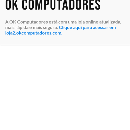
OK Computadores
A OK Computadores está com uma loja online atualizada,
mais rápida e mais segura.
Clique aqui para acessar em
loja2.okcomputadores.com
.
Organize as chamadas e WhatsApp em uma só tela. O PABX
em Nuvem com IA garante supervisão, eficiência e novas
oportunidades para sua imobiliária.
Atendimento