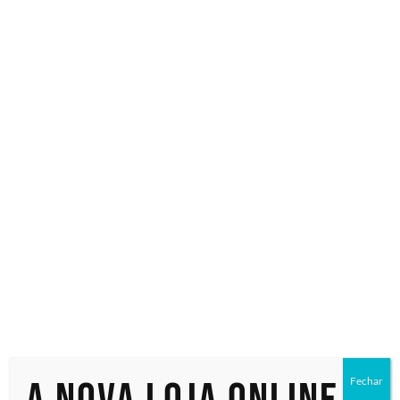
Especialistas em tecnologia
Início
/ Produtos marcados com a tag “210-BMSF-WKS30”
210-BMSF-
WKS30
Mostrando todos os 2 resultados
Fechar