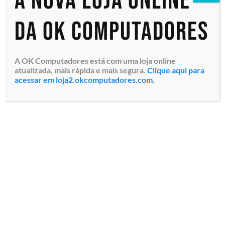
A nova loja online
da OK Computadores
A OK Computadores está com uma loja online
atualizada, mais rápida e mais segura.
Clique aqui para
acessar em loja2.okcomputadores.com
.
Estação de Alta
Estação de Alta
Performance Workstation
Performance Workstation
em Torre Dell Precision
em Torre Dell Precision
T3680 (210-BMSF-WKS30)
T3680 (210-BMSF-VLKN)
Intel® Core™ i7 14700
Intel® Core™ i7 14700
Cache 33MB / 20 cores / 28
Cache 33MB / 20 cores / 28
threads /...
threads / ...