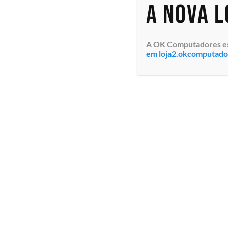
A nova 
A OK Computadores está
em loja2.okcomputad
Servidor em Rack Dell
EMC PowerEdge R360 (210-
BMTG-Y0FB) Intel Xeon E-
2468 5.2GHz 8C/16T Cache
24MB, 16GB (1x 16GB),
Controladora PERC H755
RAID 0/1/5...
Especialistas em tecnologia