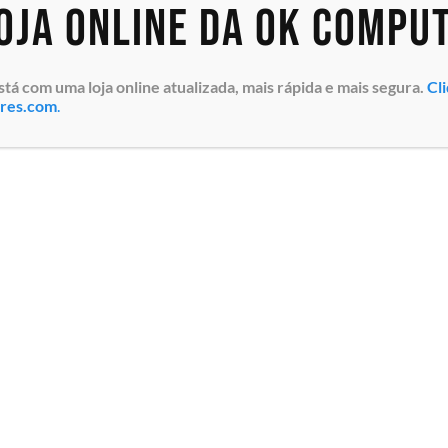
loja online da OK Compu
 com uma loja online atualizada, mais rápida e mais segura.
Cl
ores.com
.