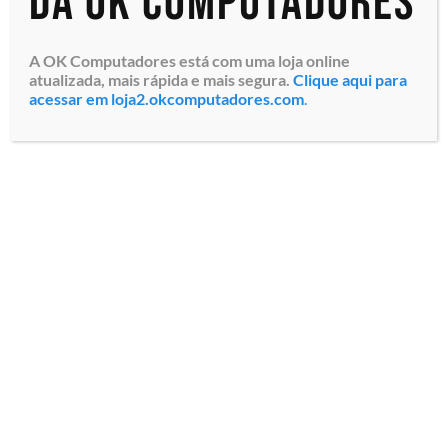
da OK Computadores
A OK Computadores está com uma loja online
atualizada, mais rápida e mais segura.
Clique aqui para
acessar em loja2.okcomputadores.com
.
Notebook Empresarial
Lenovo ThinkPad L14
(21C60014BO) AMD Ryzen™ 5
PRO 5675U 4.3GHz, Memória
8GB DDR4, SSD 256GB PCIe
NVMe, Tela LED Full HD de
14�...
Especialistas em tecnologia