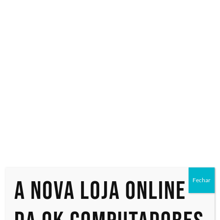
Especialistas em tecnologia
Início
/ Produtos marcados com a tag “21C60014BO”
21C60014BO
Exibindo um único resultado
A nova loja online
Fechar