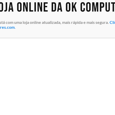
loja online da OK Compu
 com uma loja online atualizada, mais rápida e mais segura.
Cl
ores.com
.