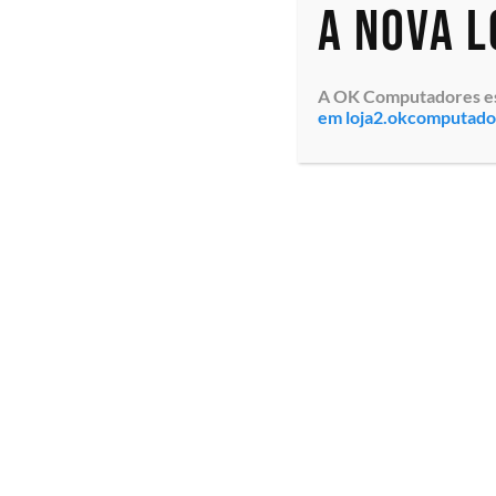
A nova 
A OK Computadores está
em loja2.okcomputad
Monitor LG 26WQ500-
B.AWZM 25,7″, Painel IPS
WFHD UltraWide,
Resolução WFHD 2560 x
1080, Brilho 250 cd/m²,
Contraste 3000:1, Tempo
de Resposta...
Especialistas em tecnologia