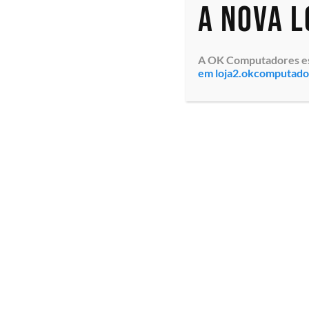
A nova 
A OK Computadores está
em loja2.okcomputad
Monitor Profissional AOC
Tela 27″ 27P2Q Resolução
1920×1080 Full HD, Painel
Widescreen IPS, Contraste
50.000.000:1, Brilho 300
cd/m2, Tempo d...
Especialistas em tecnologia