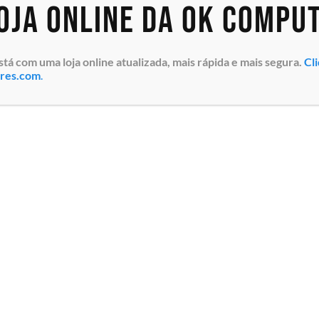
loja online da OK Compu
 com uma loja online atualizada, mais rápida e mais segura.
Cl
ores.com
.