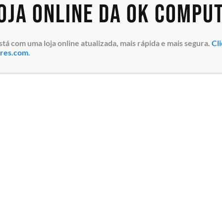
loja online da OK Compu
 com uma loja online atualizada, mais rápida e mais segura.
Cl
ores.com
.