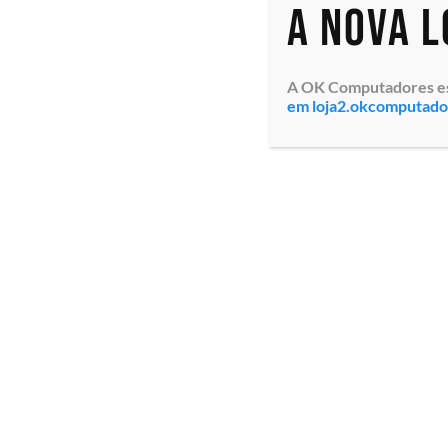
A nova 
A OK Computadores está
em loja2.okcomputad
Unidade de
Armazenamento SSD
Lenovo de 960GB
(4XB7A82278A) SATA 6Gb
Non Hot Plug, LFF 3.5″,
Garantia da Lenovo do
Brasil
Especialistas em tecnologia