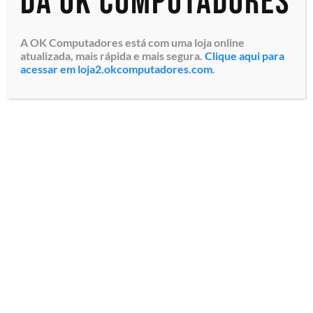
da OK Computadores
A OK Computadores está com uma loja online
atualizada, mais rápida e mais segura.
Clique aqui para
acessar em loja2.okcomputadores.com
.
Módulo de Memória RAM
Módulo de Memória RAM
HPE 32GB (P06033-B21) 2Rx4
Dell 32GB (AC239378) 2Rx8
DDR4 RDIMM 3200MT/s
DDR5 RDIMM 4800 MT/s
compatível com Servidores
(incompatível com 5600
HPE, Garantia de 36 meses
MT/s DIMMs) compatível
da HPE do Brasil
com Servidores Dell
PowerEdge R...
Especialistas em tecnologia