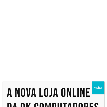
Especialistas em tecnologia
Início
/ Produtos marcados com a tag “32 GB”
32 GB
Mostrando todos os 2 resultados
A nova loja online
Fechar