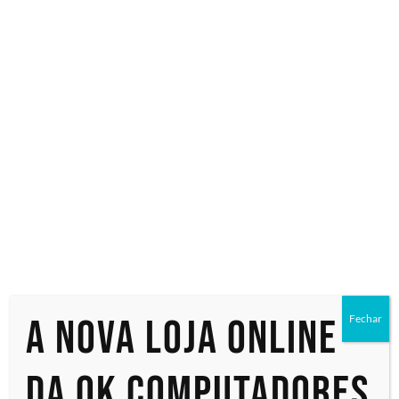
Especialistas em tecnologia
Início
/ Produtos marcados com a tag “345-BGVS”
345-BGVS
Exibindo um único resultado
A nova loja online
Fechar
da OK Computadores