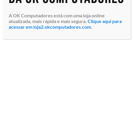
A OK Computadores está com uma loja online
atualizada, mais rápida e mais segura.
Clique aqui para
acessar em loja2.okcomputadores.com
.
Unidade de Armazenamento
SSD Dell EMC 480GB (345-
BGVS) SATA, Adaptador 3.5″,
Flash Nand nível triplo,
Para Servidores vários
modelos Dell Powe...
Especialistas em tecnologia
Todos os direitos reservados