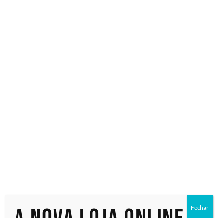
Especialistas em tecnologia
Início
/ Produtos marcados com a tag “3840x2160 pixels”
3840x2160
pixels
Exibindo um único resultado
Fechar