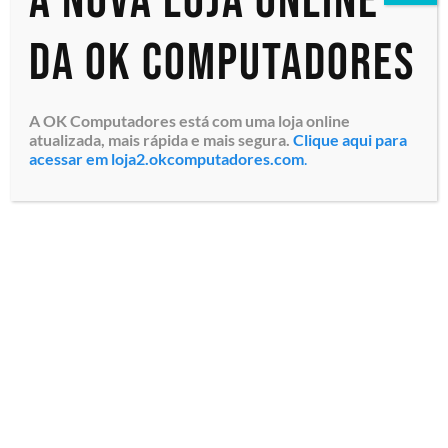
A nova loja online
da OK Computadores
A OK Computadores está com uma loja online
atualizada, mais rápida e mais segura.
Clique aqui para
acessar em loja2.okcomputadores.com
.
Sistema para
Videoconferência All-in-
One Logitech MEETUP (960-
001101) Câmera Ultra HD
4K 3840×2160 pixels,
Tecnologia RightSense™,
Zoom 5x, V...