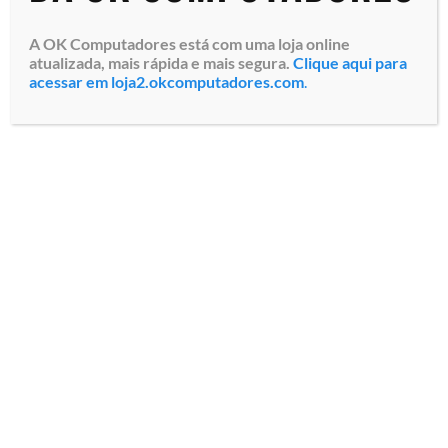
A OK Computadores está com uma loja online
atualizada, mais rápida e mais segura.
Clique aqui para
acessar em loja2.okcomputadores.com
.
Unidade de Armazenamento
Unidade de Armazenamento
SSD Lenovo de 480GB para
SSD Lenovo de 960GB
Servidor (4XB7A82259) SATA
(4XB7A82260) SATA RI, Hot
RI, SFF 2.5″, Garantia da
Swap, SFF 2.5″, Garantia da
Lenovo do Brasil
Lenovo do Brasil
Especialistas em tecnologia
Todos os direitos reservados