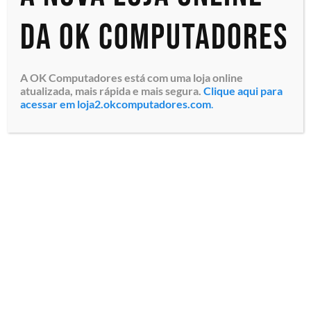
da OK Computadores
A OK Computadores está com uma loja online
atualizada, mais rápida e mais segura.
Clique aqui para
acessar em loja2.okcomputadores.com
.
Monitor Profissional LFD
LG Digital Signage 55UH7J-
HAWZM Tela LED IPS Full
HD de 55″, Brilho 700
cd/m2, Contraste 1.100:1,
Ângulo 178, Antireflexo ...