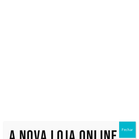
Especialistas em tecnologia
Início
/ Produtos marcados com a tag “55UH7J-HAWZM”
55UH7J-
HAWZM
Exibindo um único resultado
A nova loja online
Fechar