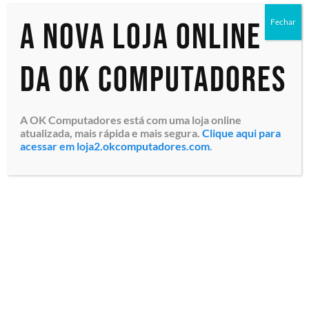
USB-C
A nova loja online
Fechar
da OK Computadores
Exibindo um único resultado
A OK Computadores está com uma loja online
atualizada, mais rápida e mais segura.
Clique aqui para
Oferta!
acessar em loja2.okcomputadores.com
.
Adaptador Dell USB-C
Mobile (470-AERT) USB /