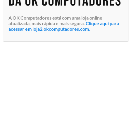
da OK Computadores
A OK Computadores está com uma loja online
atualizada, mais rápida e mais segura.
Clique aqui para
acessar em loja2.okcomputadores.com
.
Base Interface para
Quiosque Samsung Smart
Signage Kiosk (CY-
KM24APXEN) Conexão
Bidirecional 44pin, Inclusa
impressora térmica com
corte automático...
Especialistas em tecnologia