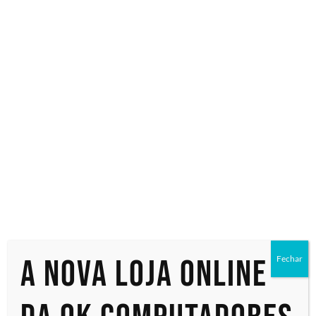
Especialistas em tecnologia
Início
/ Produtos marcados com a tag “Bidirecional”
Bidirecional
Exibindo um único resultado
A nova loja online
Fechar