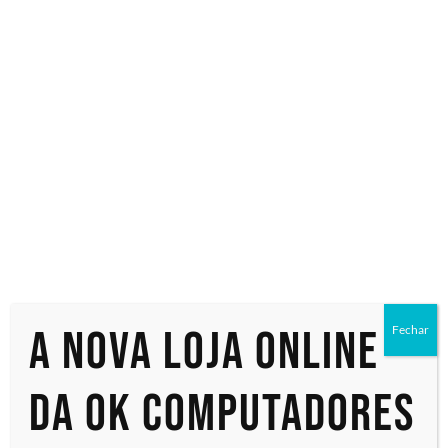
Viva Voz Dahua VCS-MCA450
Monitor Profissional LFD
(DH-VCS-MCA450i) 4x
Samsung Smart Signage
Microfones MEMS
QM32C (LH32QMCEBGCXZA)
Omnidirecional, Captação
Tela LED Crystal Full HD
de áudio até 5 metros em
32″, Resolução 1.920 x
360°, Frequência do Viva-
1.080 pixels, Brilho 400
voz 90H...
Nit...
A nova loja online
Fechar
da OK Computadores