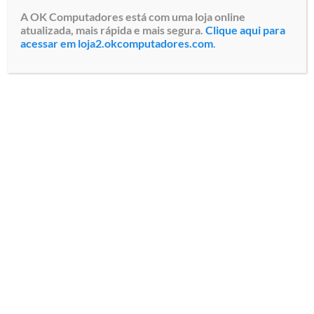
A OK Computadores está com uma loja online
atualizada, mais rápida e mais segura.
Clique aqui para
acessar em loja2.okcomputadores.com
.
Monitor Profissional LFD
Sistema de
LG LED Digital Signage
Videoconferência Logitech
32SM5J-B Tela IPS Full HD
GROUP (960-001054) Câmera
de 32″, Resolução nativa
Panorâmica Full HD 1080p,
1920 x 1080 pixels, Brilho
Quatro microfones
400 nits, Contra...
onidirecionais, Tecnologia
RightSense, H...