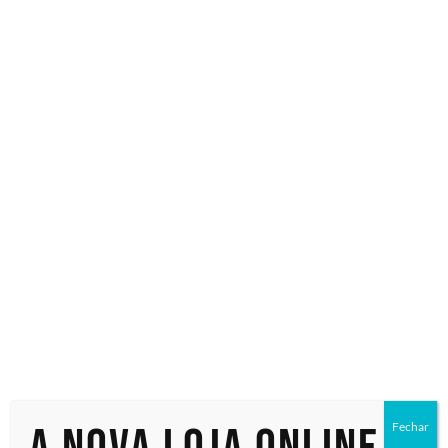
Especialistas em tecnologia
Início
/ Produtos marcados com a tag “Dahua MCA450”
Dahua
MCA450
Exibindo um único resultado
Fechar