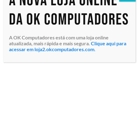
A nova loja online
da OK Computadores
A OK Computadores está com uma loja online
atualizada, mais rápida e mais segura.
Clique aqui para
acessar em loja2.okcomputadores.com
.
Viva Voz Dahua VCS-MCA450
(DH-VCS-MCA450i) 4x
Microfones MEMS
Omnidirecional, Captação
de áudio até 5 metros em
360°, Frequência do Viva-
voz 90H...