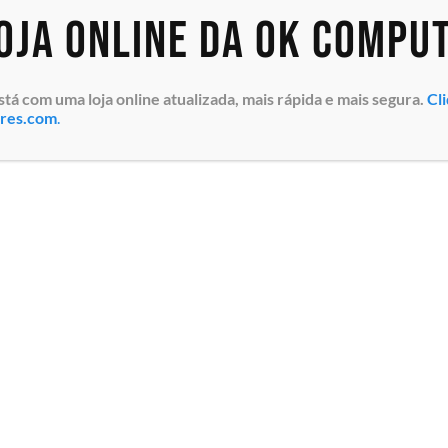
loja online da OK Compu
 com uma loja online atualizada, mais rápida e mais segura.
Cl
ores.com
.
porativo
er VSF110-
003)
essional,
 da 12ª
 Memoria