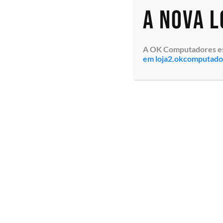
A nova 
A OK Computadores está
em loja2.okcomputad
Computador Corporativo
Computador Cor
Mini Desktop Acer VSF110-
Mini Desktop Ac
BD11 (DT.R1HAL.001)
BD13 (DT.R1HAL.
Windows 11 Professional,
Windows 11 Prof
Intel® Core™ i5 da 12ª
Intel® Core™ i5
Geração 4.2GHz, Memoria
Geração 4.2GHz,
8GB ...
16GB...
R$
4.727,00
Em até 3x de
R$
1.575,67
sem juros
Comprar