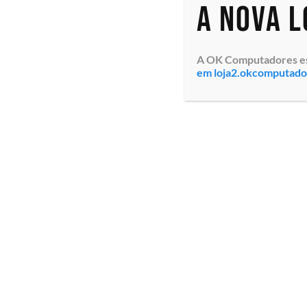
A nova 
A OK Computadores está
em loja2.okcomputad
Servidor em Rack HPE
Servidor em Rac
ProLiant DL380 Gen10
ProLiant DL380 
(P05172-B21_0753)
(P05172-B21_046
Processador Intel®
Xeon® Gold 531
Xeon® Silver 4310
2.1/3.4GHz, Supo
12C/24T Até 3.30 GHz,
HPE SmartMemor
Suporta 2ª CPU, HPE
DDR4, ...
SmartMe...
Especialistas em tecnologia