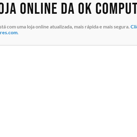
loja online da OK Compu
 com uma loja online atualizada, mais rápida e mais segura.
Cl
ores.com
.
k HPE
Gen10
6) Intel®
2Y 24C/48T
rta 2ª CPU,
y 64GB