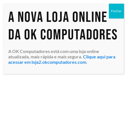
A nova loja online
Fechar
Exibindo um único resultado
da OK Computadores
A OK Computadores está com uma loja online
atualizada, mais rápida e mais segura.
Clique aqui para
acessar em loja2.okcomputadores.com
.
DockStation Dell CSG
Universal WD19s (210-
BFMV) DisplayPort / HDMI /