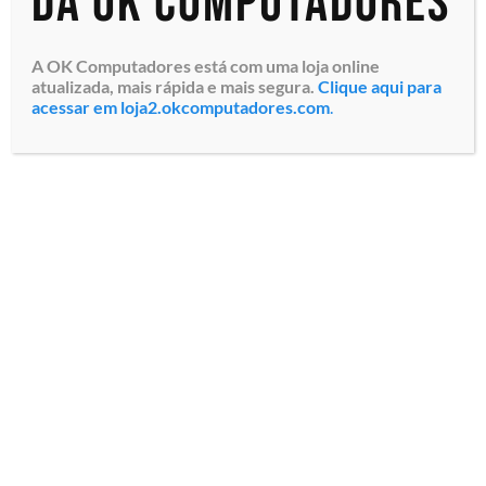
da OK Computadores
A OK Computadores está com uma loja online
atualizada, mais rápida e mais segura.
Clique aqui para
acessar em loja2.okcomputadores.com
.
DockStation Dell CSG
Universal WD19s (210-AZBP)
DisplayPort / HDMI / USB-C
/ USB / Rede 1G, Compativel
com diversos modelos
Latitude, OptiPlex,
Vostro...
Especialistas em tecnologia