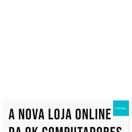
Especialistas em tecnologia
Início
/ Produtos marcados com a tag “DockStation”
DockStation
Exibindo um único resultado
A nova loja online
Fechar