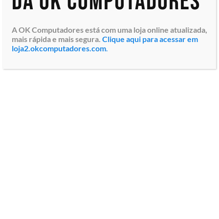
da OK Computadores
A OK Computadores está com uma loja online atualizada,
mais rápida e mais segura.
Clique aqui para acessar em
loja2.okcomputadores.com
.
Computador Corporativo
Mini Desktop Acer VSF110-
BD13 (DT.R1HAL.003)
Windows 11 Professional,
Intel® Core™ i5 da 12ª
Geração 4.2GHz, Memoria
16GB...
Especialistas em tecnologia