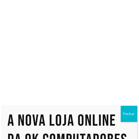
Especialistas em tecnologia
Início
/ Produtos marcados com a tag “DT.R1HAL.003”
DT.R1HAL.00
Exibindo um único resultado
A nova loja online
Fechar