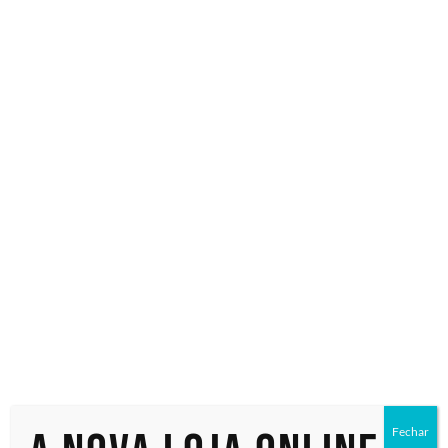
Especialistas em tecnologia
Início
/ Produtos marcados com a tag “DTDPM04”
DTDPM04
Exibindo um único resultado
Fechar