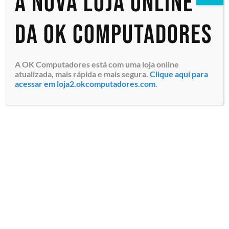
A nova loja online
da OK Computadores
A OK Computadores está com uma loja online
atualizada, mais rápida e mais segura.
Clique aqui para
Computador Desktop
acessar em loja2.okcomputadores.com
.
Corporativo Dell Pro Micro
DTDPM04 (210-BQTT-005V)
Intel Core i7‑14700T até
5GHz, 16GB DDR5, SSD 512GB
PCIe NVMe, Gráficos Inte...
R$
9.750,00
Em até 3x de
R$
3.250,00
sem juros
Comprar