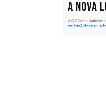
A nova 
A OK Computadores está
em loja2.okcomputad
Transceiver Dell 1000B
Transceiver Del
SFP (407-BBOS) Tipo
SFP+ (407-BBOP) 
Transceptor SFP, Cabo
Transceptor SFP
1000Base-T, Módulo de
10GBase-LR, Mód
plug-in, Link de dados
plug-in, Link d
GigE, Compatibilidade Dell
GigE, Transferê
Networking /...
dados 10 Gb...
Especialistas em tecnologia