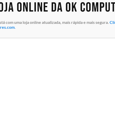
loja online da OK Compu
 com uma loja online atualizada, mais rápida e mais segura.
Cl
ores.com
.
l 10bE
Tipo
+, Cabo
ulo de
e dados 10
ncia de