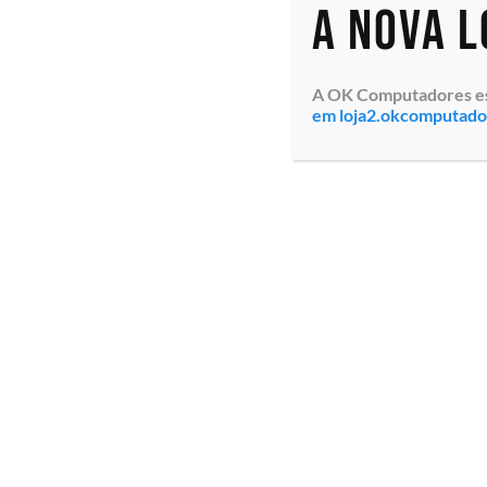
A nova 
A OK Computadores está
em loja2.okcomputad
Proteção Antivírus Panda
Security Endpoint
Protection Plus com 36
meses de atualizações,
Gerenciamento
centralizado em nuvem,
Monitoramento em te...
Especialistas em tecnologia