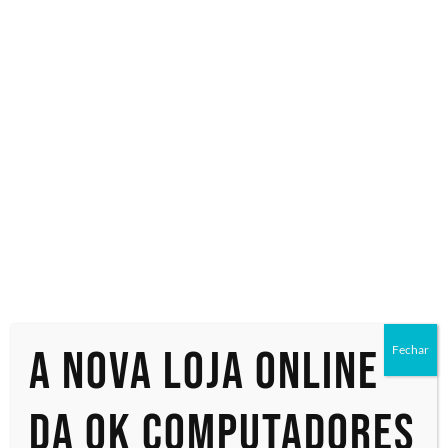
Especialistas em tecnologia
Início
/ Produtos marcados com a tag “Fone”
Fone
Exibindo um único resultado
A nova loja online
Fechar
da OK Computadores