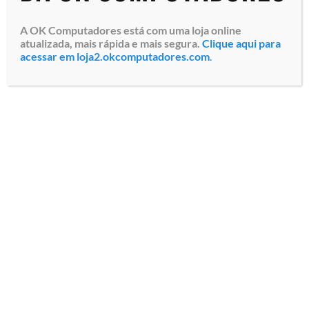
A OK Computadores está com uma loja online
atualizada, mais rápida e mais segura.
Clique aqui para
acessar em loja2.okcomputadores.com
.
Fone de Ouvido Logitech
ZoneTrue Wireless Earbuds
(985-001081)
Especialistas em tecnologia
Todos os direitos reservados