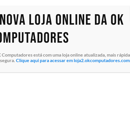
 nova loja online da OK
omputadores
Monitor Gamer Samsung
T350 Full HD IPS de 27”
 Computadores está com uma loja online atualizada, mais rápida
(LF27T350FHLMZD)
 segura.
Clique aqui para acessar em loja2.okcomputadores.com
Resolução 1920×1080
pixels, Brilho 250cd/m²,
Resposta de 5ms, Suporte
de Cor ...
Especialistas em tecnologia