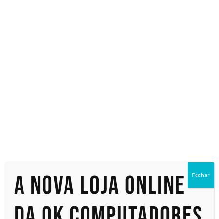
Especialistas em tecnologia
Início
/ Produtos marcados com a tag “LFD de 75"”
LFD de 75"
Exibindo um único resultado
A nova loja online
Fechar
da OK Computadores