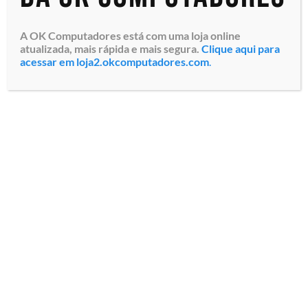
A OK Computadores está com uma loja online
atualizada, mais rápida e mais segura.
Clique aqui para
acessar em loja2.okcomputadores.com
.
Monitor Profissional LG
Digital Signage Stand
Alone 75UL3J-E.AWZM com
tela LED IPS Ultra HD 4K
de 75″, Resolução 3840 x
2160 pixels, Brilho 33...
Especialistas em tecnologia
Todos os direitos reservados