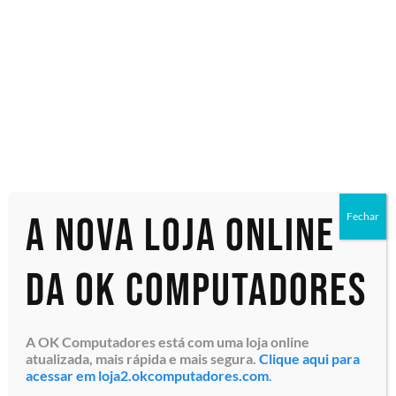
and
Business
2021
A nova loja online
Fechar
da OK Computadores
Exibindo um único resultado
A OK Computadores está com uma loja online
atualizada, mais rápida e mais segura.
Clique aqui para
acessar em loja2.okcomputadores.com
.