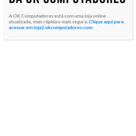
A OK Computadores está com uma loja online
atualizada, mais rápida e mais segura.
Clique aqui para
acessar em loja2.okcomputadores.com
.
Monitor Profissional
Touch Philips 162B9T com
Tela W-LED HD Sensível ao
toque de 15.6″,
SmoothTouch de 10 pontos,
Resolução 1366×768 pix...
Especialistas em tecnologia
Todos os direitos reservados