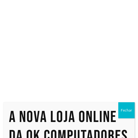
Especialistas em tecnologia
Início
/ Produtos marcados com a tag “monitor 15”
monitor 15
Exibindo um único resultado
A nova loja online
Fechar
da OK Computadores