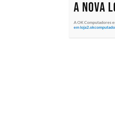
A nova 
A OK Computadores está
em loja2.okcomputad
Monitor Acer KA272 Ebi
(UM.HX2AA.E06) 27″
Polegadas, Painel LED IPS,
Proporção da tela 16:9,
Tela Antireflexo, Taxa de
atualização 75hz, Pad...
Especialistas em tecnologia