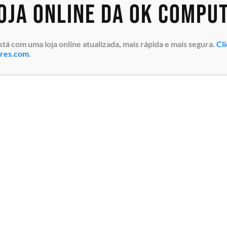
loja online da OK Compu
 com uma loja online atualizada, mais rápida e mais segura.
Cl
ores.com
.