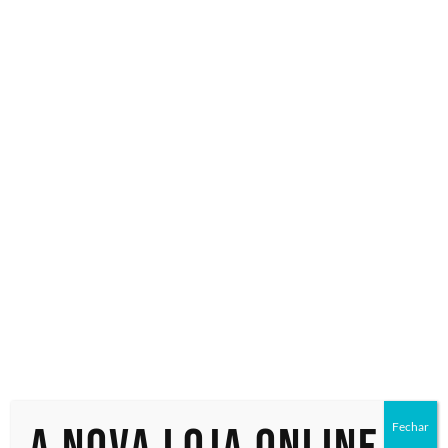
Especialistas em tecnologia
Início
/ Produtos marcados com a tag “P28948-B21_2456”
P28948-
B21_2456
Exibindo um único resultado
Fechar