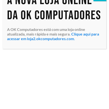
A nova loja online
da OK Computadores
A OK Computadores está com uma loja online
atualizada, mais rápida e mais segura.
Clique aqui para
acessar em loja2.okcomputadores.com
.
Servidor em Rack HPE
ProLiant DL360 Gen10
(P28948-B21_2456) Intel®
Xeon® Silver 4314 16C/32T
2.4/3.4GHz 24Mb, Suporta
2ª CPU, Memória 32GB 2Rx4
PC...