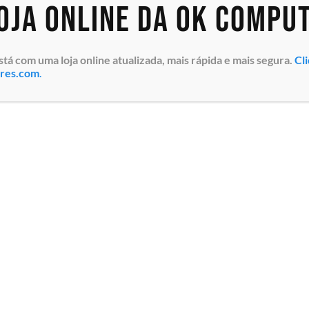
loja online da OK Compu
 com uma loja online atualizada, mais rápida e mais segura.
Cl
ores.com
.