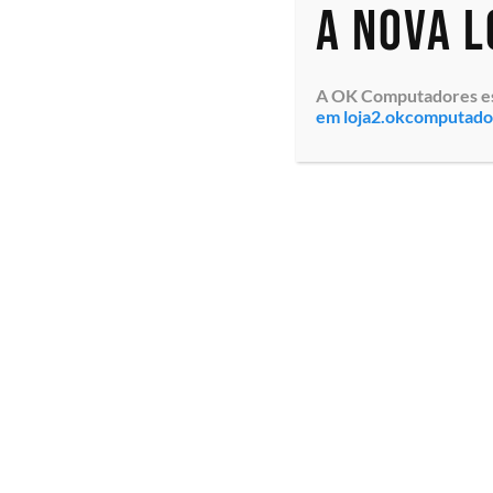
A nova 
A OK Computadores está
em loja2.okcomputad
Estação de Trabalho de
Alto Desempenho
Workstation Torre Lenovo
ThinkStation P360
(30FNSF5F00) Intel®
Core™ i7-12700 12C
1.6/4.9GHz Cache 25MB
vP...
Especialistas em tecnologia