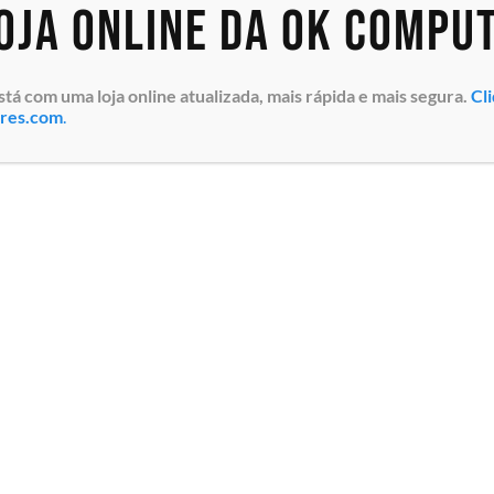
loja online da OK Compu
 com uma loja online atualizada, mais rápida e mais segura.
Cl
ores.com
.