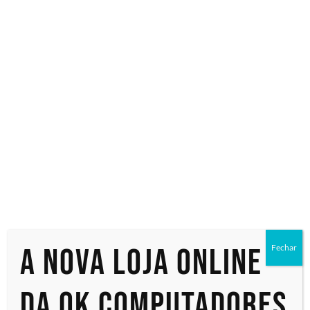
Especialistas em tecnologia
Início
/ Produtos marcados com a tag “QB55B”
QB55B
Exibindo um único resultado
A nova loja online
Fechar
da OK Computadores