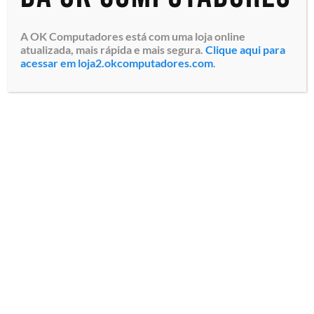
A OK Computadores está com uma loja online
atualizada, mais rápida e mais segura.
Clique aqui para
acessar em loja2.okcomputadores.com
.
Monitor Profissional LFD
Samsung Smart Signage
QB55B (LH55QBBEBGCXZD)
Tela LED Crystal Ultra HD
4K 55″, Resolução 3840 x
2160 pixels, Brilho 350 c...
Especialistas em tecnologia
Todos os direitos reservados