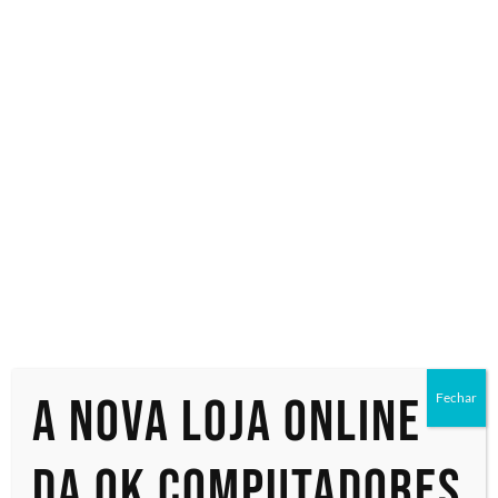
Especialistas em tecnologia
Início
/ Produtos marcados com a tag “QE98C”
QE98C
Exibindo um único resultado
A nova loja online
Fechar
da OK Computadores