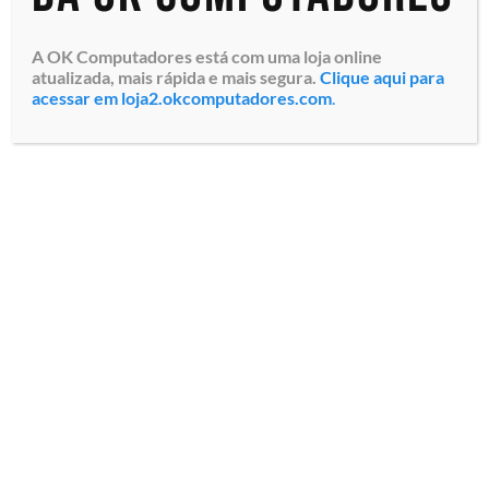
A OK Computadores está com uma loja online
atualizada, mais rápida e mais segura.
Clique aqui para
acessar em loja2.okcomputadores.com
.
Monitor Profissional LFD
Samsung Smart Signage
Stand Alone com Tela
Crystal Ultra HD 4K de 98″
QE98C (LH98QECEDGCXEN)
Resolução 3,840 x 2,160 ...
Especialistas em tecnologia
Todos os direitos reservados