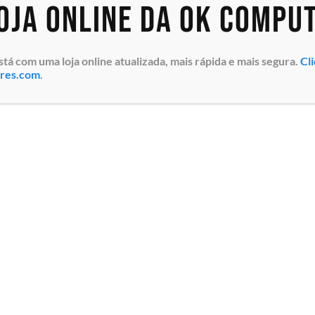
loja online da OK Compu
 com uma loja online atualizada, mais rápida e mais segura.
Cl
ores.com
.