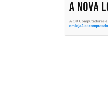
A nova 
A OK Computadores está
em loja2.okcomputad
Monitor Profissional LFD
Samsung Smart Signage
Stand Alone com Tela
Crystal Ultra HD 4K de
98″ QE98C
(LH98QECEDGCXEN)
Resolução 3,840 x 2,160 ...
Especialistas em tecnologia