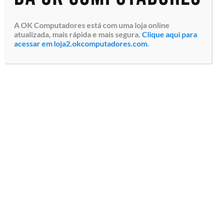
A OK Computadores está com uma loja online
atualizada, mais rápida e mais segura.
Clique aqui para
acessar em loja2.okcomputadores.com
.
Monitor Profissional LFD
Samsung Smart Signage
QM55B-E (LH55QMBEBGCXZD)
Tela LED Ultra HD 4K de
55″, Resolução 3840×2160
pixels, Brilho 5...
Especialistas em tecnologia
Todos os direitos reservados