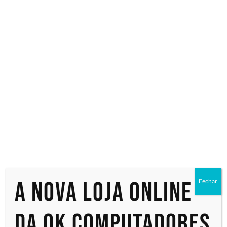
Especialistas em tecnologia
Início
/ Produtos marcados com a tag “QM55B-E”
QM55B-E
Exibindo um único resultado
A nova loja online
Fechar
da OK Computadores