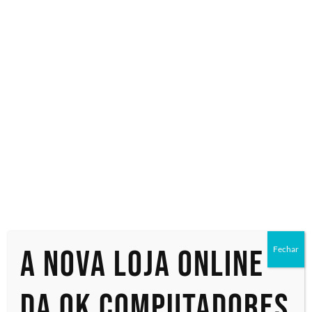
Especialistas em tecnologia
Início
/ Produtos marcados com a tag “QM65C”
QM65C
Exibindo um único resultado
A nova loja online
Fechar
da OK Computadores