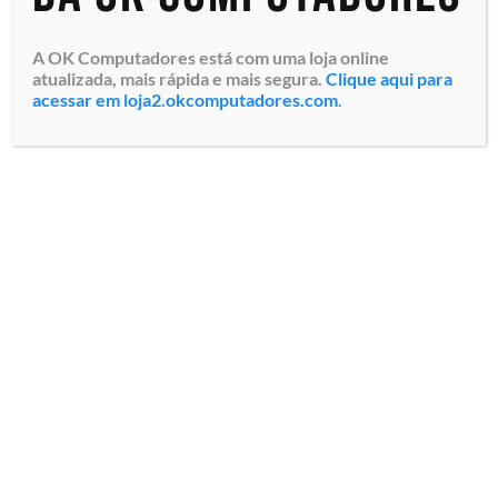
A OK Computadores está com uma loja online
atualizada, mais rápida e mais segura.
Clique aqui para
acessar em loja2.okcomputadores.com
.
Monitor Profissional LFD
Samsung Smart Signage
QM65C (LH65QMCEBGCXZD)
Tela LED Ultra HD 4K de
65″, Resolução 3840 x 2160
pixels, Brilho 500 Nits, ...
Especialistas em tecnologia
Todos os direitos reservados