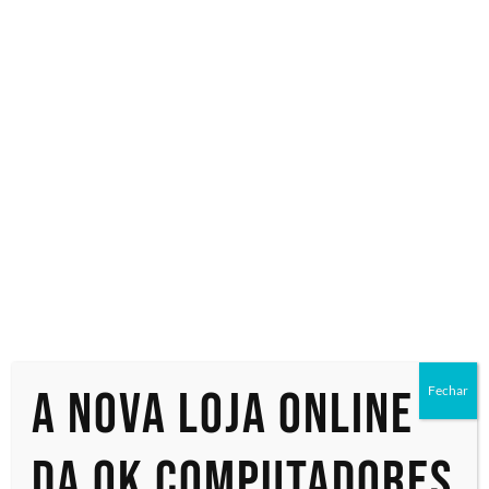
Especialistas em tecnologia
Início
/ Produtos marcados com a tag “QM98T”
QM98T
Exibindo um único resultado
A nova loja online
Fechar
da OK Computadores