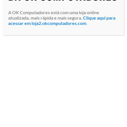
A OK Computadores está com uma loja online
atualizada, mais rápida e mais segura.
Clique aqui para
acessar em loja2.okcomputadores.com
.
Unidade de Armazenamento
SSD HPE de 960GB (R0Q46A)
SATA RI, 12 G, SFF 2.5″, Hot
Plug, Garantia da HPE do
Brasil
Especialistas em tecnologia
Todos os direitos reservados