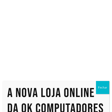
Especialistas em tecnologia
Início
/ Produtos marcados com a tag “R0Q46A”
R0Q46A
Exibindo um único resultado
A nova loja online
Fechar
da OK Computadores