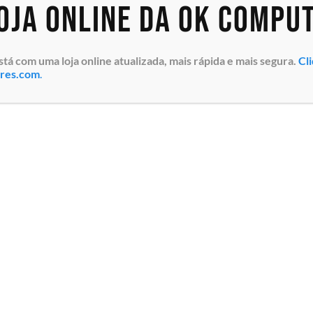
loja online da OK Compu
 com uma loja online atualizada, mais rápida e mais segura.
Cl
ores.com
.
k Dell
Servidor em Rack Dell
Servidor De
R6615
EMC PowerEdge R6615
Rack PowerE
 AMD EPYC
(210-BHQT-S2D5) AMD EPYC
(210-BHQT-QN
/32T,
9124 3.0GHz 16C/32T,
9354P 3.25GH
x 16GB)
Memória 32GB (2x 16GB)
Memória 32GB
oladora
4800MTs, Controladora
4800MTs, Co
...
PERC H755 Cache ...
PERC H755 Ca