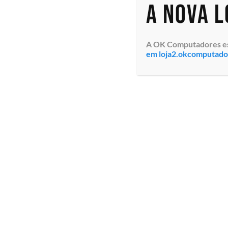
A nova 
A OK Computadores está
em loja2.okcomputad
Módulo de Memória RAM
Servidor em Rac
Dell 32GB (AC239378) 2Rx8
EMC PowerEdge 
DDR5 RDIMM 4800 MT/s
(210-BHQT-TW5Z)
(incompatível com 5600
9124 3.0GHz 16C
MT/s DIMMs) compatível
Memória 32GB (2
com Servidores Dell
4800MTs, Contr
PowerEdge R...
PERC H755 Cache 
Especialistas em tecnologia