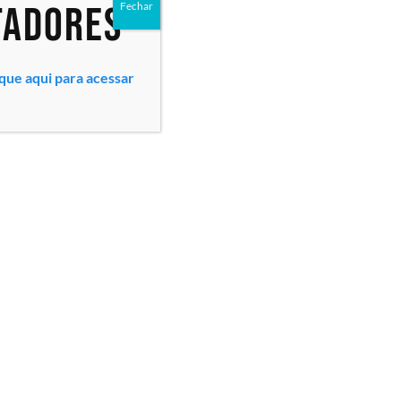
tadores
Fechar
ique aqui para acessar
ll EMC em
dge R6615
TL) AMD EPYC
z 32C/64T,
 (2x 16GB)
ntroladora
ch...
Todos os direitos reservados