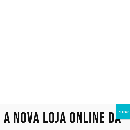
Especialistas em tecnologia
Início
/ Produtos marcados com a tag “renderizacao”
renderizaca
Mostrando todos os 2 resultados
A nova loja online da
Fechar