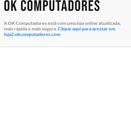
OK Computadores
A OK Computadores está com uma loja online atualizada,
mais rápida e mais segura.
Clique aqui para acessar em
loja2.okcomputadores.com
.
Workstation Móvel Dell
Workstation Móvel Dell
Precision 15 3591 (210-
Precision 15 3591 (210-
BMTS-WKS33) Intel Core
BMTS-WKS34) Intel Core
Ultra 7 165H vPro 16C/22T
Ultra 7 165H vPro, 32GB
24MB, 16GB DDR5, SSD NVMe
DDR5, SSD NVMe 512GB,
512GB, NVIDIA RTX 1000 Ada
NVIDIA RTX 1000 Ada 6GB,
6...
Tela 15,6...
Especialistas em tecnologia