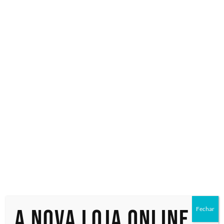
Especialistas em tecnologia
Início
/ Produtos marcados com a tag “Samsung QM65B”
Samsung
QM65B
Exibindo um único resultado
A nova loja online
Fechar