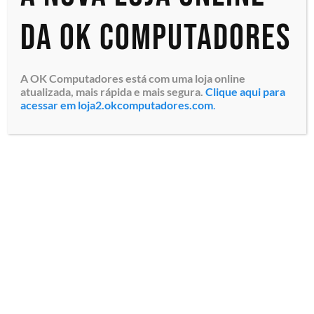
da OK Computadores
A OK Computadores está com uma loja online
atualizada, mais rápida e mais segura.
Clique aqui para
acessar em loja2.okcomputadores.com
.
Monitor Profissional LFD
Samsung Smart Signage
Stand Alone de 65″ QM65B-
E (LH65QMBEBGCXZA) Tela
LED Ultra HD 4K 65″,
Resolução 3840 x 2160 p...