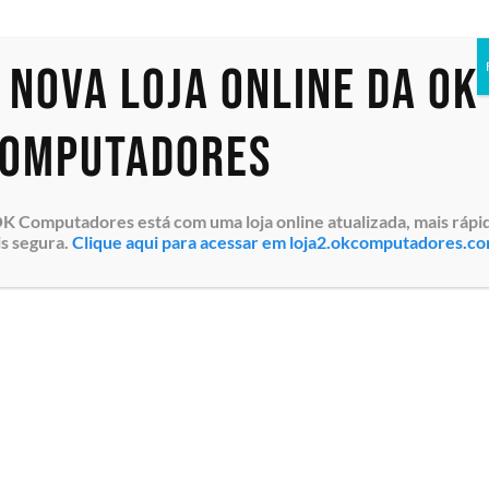
TI
 nova loja online da OK
Exibindo um único resultado
omputadores
K Computadores está com uma loja online atualizada, mais rápi
s segura.
Clique aqui para acessar em loja2.okcomputadores.c
Servidor em Torre Dell
PowerEdge T360