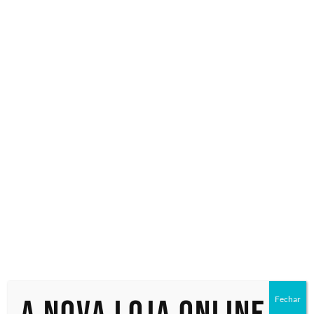
Especialistas em tecnologia
Início
/ Produtos marcados com a tag “Servidor Rack 1U”
Servidor
Rack 1U
Exibindo um único resultado
Fechar