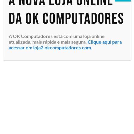
A nova loja online
da OK Computadores
A OK Computadores está com uma loja online
atualizada, mais rápida e mais segura.
Clique aqui para
acessar em loja2.okcomputadores.com
.
Servidor em Rack Dell EMC
PowerEdge R260 (210-BLVM-
X1QS) Intel Xeon E-2414
2.6GHz 4C/4T Cache 8MB,
Memória 16GB (1x 16GB
UDIMM, 5600MT/s ECC),
Contro...