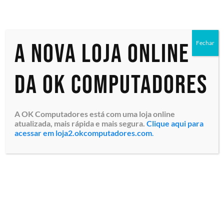
A nova loja online
Fechar
da OK Computadores
Dois microfones de
Microfone Logitech Rally
expansão do Logitech
MIC POD (989-000430)
GROUP para salas maiores
Tecnologia RightSound™,
(989-000171) Microfone
para Rally / Rally Bar /
Mono / banda larga /
Rally Bar Mini, Cor
A OK Computadores está com uma loja online
cancelamento de ruído,
Grafite, Garantia 2 anos
atualizada, mais rápida e mais segura.
Clique aqui para
Botão Mute, Plu...
acessar em loja2.okcomputadores.com
.