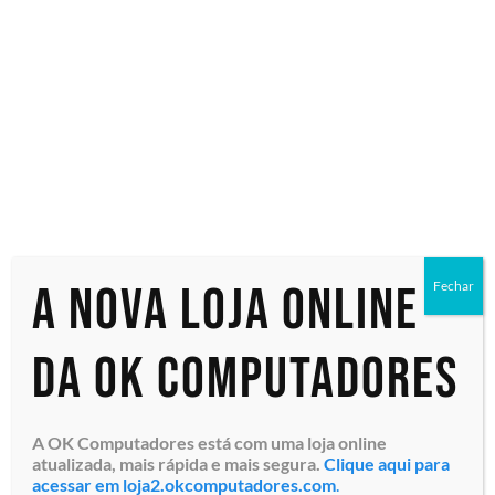
Bluetooth,
TPM 2.0,
A nova loja online
Fechar
Windows 11
da OK Computadores
A OK Computadores está com uma loja online
atualizada, mais rápida e mais segura.
Clique aqui para
acessar em loja2.okcomputadores.com
.