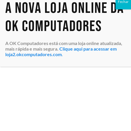
A nova loja online da
Fechar
OK Computadores
Processador
Intel® Core™ i3-13100
4C (4P + 0E) / 8T
A OK Computadores está com uma loja online atualizada,
Frequência 3.4 / 4.5GHz
mais rápida e mais segura.
Clique aqui para acessar em
Cache 12MB
loja2.okcomputadores.com
.
Memória
Instalado 8GB
Tipo DDR4-3200
Memória máxima 64 GB
Armazenamento
Unidade SSD 256GB M.2 PCIe NVMe
Adaptador Gráfico
Placa de vídeo UHD Intel® 730 integrada