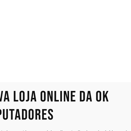
(1+1) 800W
Bivolt Hot-
Plug,
va loja online da OK
putadores