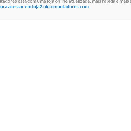
iDRAC9
dores está com uma loja online atualizada, mais rápida e mais 
 para acessar em loja2.okcomputadores.com
.
Enterprise,
Rack 2U,
Garantia